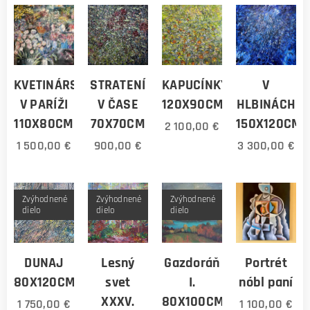
KVETINÁRSTVO
STRATENÍ
KAPUCÍNKY
V
V PARÍŽI
V ČASE
120X90CM
HLBINÁCH
110X80CM
70X70CM
150X120CM
2 100,00
€
1 500,00
€
900,00
€
3 300,00
€
Zvýhodnené
Zvýhodnené
Zvýhodnené
dielo
dielo
dielo
DUNAJ
Lesný
Gazdoráň
Portrét
80X120CM
svet
I.
nóbl paní
XXXV.
80X100CM
1 750,00
€
1 100,00
€