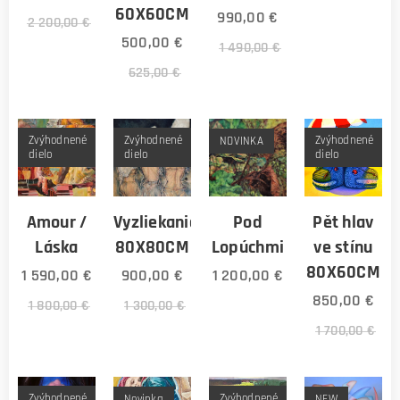
60X60CM
990,00
€
2 200,00
€
500,00
€
1 490,00
€
625,00
€
Zvýhodnené
Zvýhodnené
Zvýhodnené
NOVINKA
dielo
dielo
dielo
Amour /
Vyzliekanie
Pod
Pět hlav
Láska
80X80CM
Lopúchmi
ve stínu
80X60CM
1 590,00
€
900,00
€
1 200,00
€
850,00
€
1 800,00
€
1 300,00
€
1 700,00
€
Zvýhodnené
Zvýhodnené
Novinka
NEW