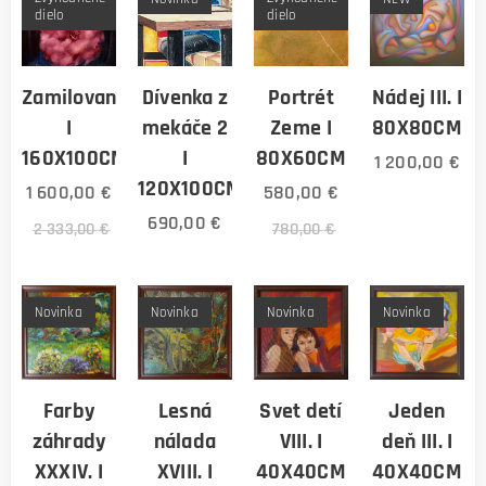
dielo
dielo
Zamilovanost
Dívenka z
Portrét
Nádej III. I
I
mekáče 2
Zeme I
80X80CM
160X100CM
I
80X60CM
1 200,00
€
120X100CM
1 600,00
€
580,00
€
690,00
€
2 333,00
€
780,00
€
Novinka
Novinka
Novinka
Novinka
Farby
Lesná
Svet detí
Jeden
záhrady
nálada
VIII. I
deň III. I
XXXIV. I
XVIII. I
40X40CM
40X40CM