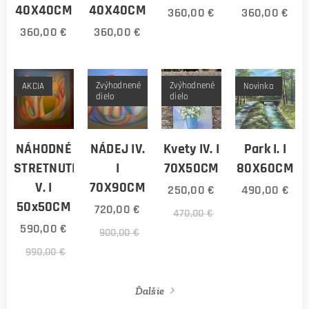
40X40CM
40X40CM
360,00
€
360,00
€
360,00
€
360,00
€
Zvýhodnené
Zvýhodnené
AKCIA
Novinka
dielo
dielo
NÁHODNÉ
NÁDEJ IV.
Kvety IV. I
Park I. I
STRETNUTIE
I
70X50CM
80X60CM
V. I
70X90CM
250,00
€
490,00
€
50x50CM
720,00
€
470,00
€
590,00
€
900,00
€
990,00
€
Ďalšie