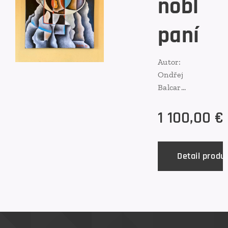
nóbl
paní
Autor:
Ondřej
Balcar
(CZ)
1 100,00
€
Rozmer
:
60X80C
M
Detail produ
Technik
a: olej
na
plátne