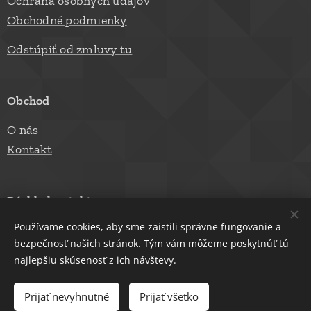
Ochrana osobných údajov
Obchodné podmienky
Odstúpiť od zmluvy tu
Obchod
O nás
Kontakt
Rýchly kontakt
Používame cookies, aby sme zaistili správne fungovanie a
Email: curated.arts@vip.sk
bezpečnosť našich stránok. Tým vám môžeme poskytnúť tú
Telefónne číslo: +421 915 815 946
najlepšiu skúsenosť z ich návštevy.
Prijať nevyhnutné
Prijať všetko
© 2026 AMYMON, s.r.o.
Cookies