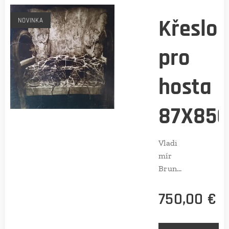
Křeslo
NOVINKA
pro
hosta I
87X85
Vladi
mír
Brunt
on (CZ)
750,00
€
Rozme
r:
87X85