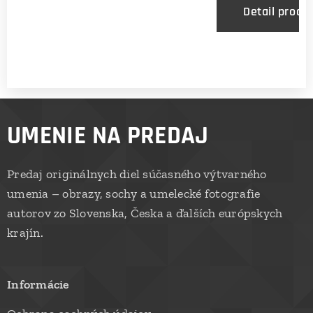
CM
Detail produ
Techni
ka:
Foto-
obrazy
UMENIE NA PREDAJ
Predaj originálnych diel súčasného výtvarného
umenia – obrazy, sochy a umelecké fotografie
autorov zo Slovenska, Česka a ďalších európskych
krajín.
Informácie