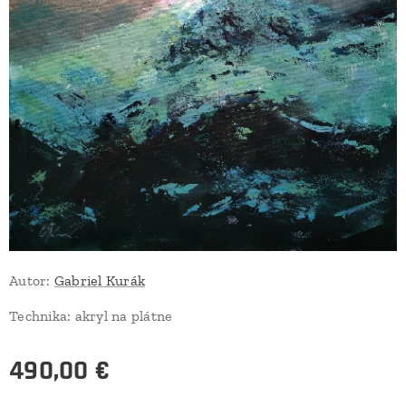
Autor:
Gabriel Kurák
Technika: akryl na plátne
490,00
€