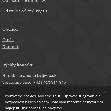
Obchodné podmienky
Odstúpiť od zmluvy tu
Obchod
O nás
Kontakt
Rýchly kontakt
Email: curated.arts@vip.sk
Telefónne číslo: +421 915 815 946
Používame cookies, aby sme zaistili správne fungovanie a
bezpečnosť našich stránok. Tým vám môžeme poskytnúť tú
© 2026 AMYMON, s.r.o.
Cookies
najlepšiu skúsenosť z ich návštevy.