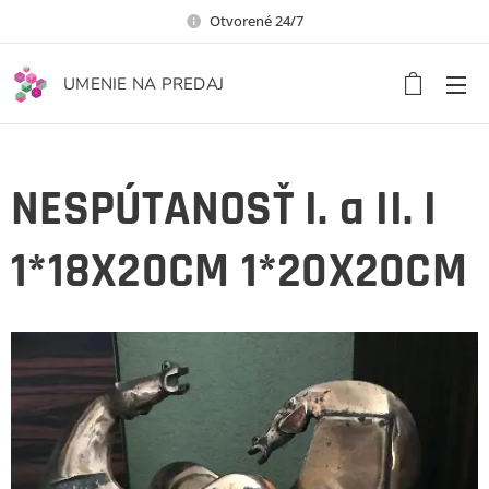
Otvorené 24/7
UMENIE NA PREDAJ
NESPÚTANOSŤ I. a II. I
1*18X20CM 1*20X20CM