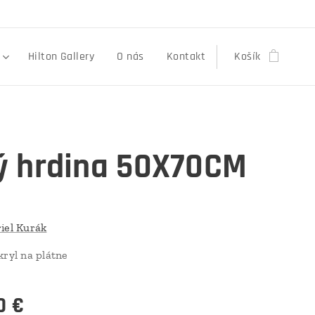
Hilton Gallery
O nás
Kontakt
Košík
ý hrdina 50X70CM
iel Kurák
kryl na plátne
0
€