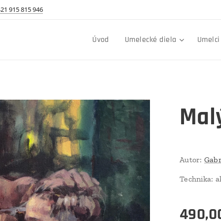
21 915 815 946
Úvod
Umelecké diela
Umelci
Mal
Autor:
Gabr
Technika: a
490,0