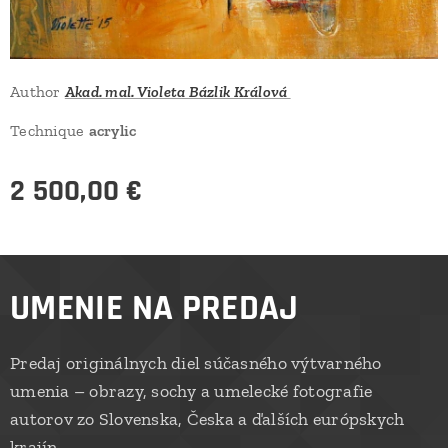
Author
Akad. mal. Violeta Bázlik Králová
Technique
acrylic
2 500,00
€
UMENIE NA PREDAJ
Predaj originálnych diel súčasného výtvarného
umenia – obrazy, sochy a umelecké fotografie
autorov zo Slovenska, Česka a ďalších európskych
krajín.