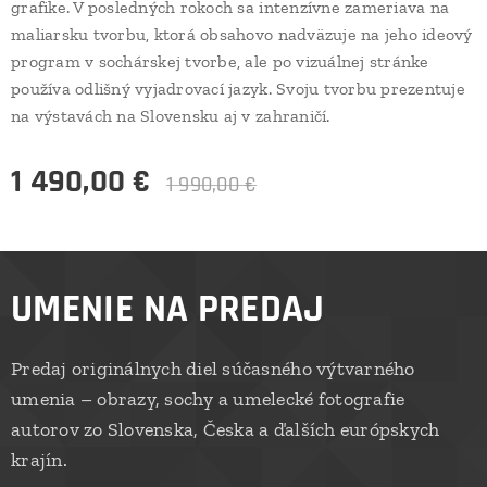
grafike. V posledných rokoch sa intenzívne zameriava na
maliarsku tvorbu, ktorá obsahovo nadväzuje na jeho ideový
program v sochárskej tvorbe, ale po vizuálnej stránke
používa odlišný vyjadrovací jazyk. Svoju tvorbu prezentuje
na výstavách na Slovensku aj v zahraničí.
1 490,00
€
1 990,00
€
UMENIE NA PREDAJ
Predaj originálnych diel súčasného výtvarného
umenia – obrazy, sochy a umelecké fotografie
autorov zo Slovenska, Česka a ďalších európskych
krajín.